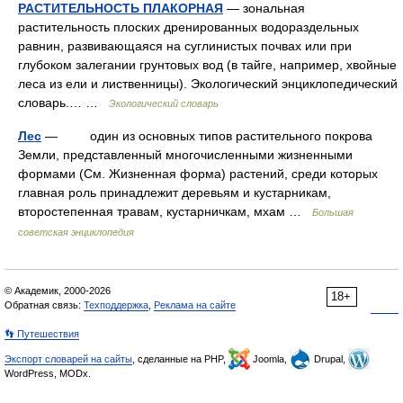
РАСТИТЕЛЬНОСТЬ ПЛАКОРНАЯ
— зональная
растительность плоских дренированных водораздельных
равнин, развивающаяся на суглинистых почвах или при
глубоком залегании грунтовых вод (в тайге, например, хвойные
леса из ели и лиственницы). Экологический энциклопедический
словарь.… …
Экологический словарь
Лес
— один из основных типов растительного покрова
Земли, представленный многочисленными жизненными
формами (См. Жизненная форма) растений, среди которых
главная роль принадлежит деревьям и кустарникам,
второстепенная травам, кустарничкам, мхам …
Большая
советская энциклопедия
© Академик, 2000-2026
18+
Обратная связь:
Техподдержка
,
Реклама на сайте
👣 Путешествия
Экспорт словарей на сайты
, сделанные на PHP,
Joomla,
Drupal,
WordPress, MODx.