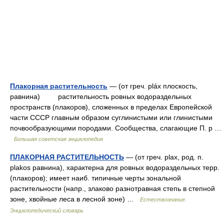
Плакорная растительность
— (от греч. pláx плоскость,
равнина) растительность ровных водораздельных
пространств (плакоров), сложенных в пределах Европейской
части СССР главным образом суглинистыми или глинистыми
почвообразующими породами. Сообщества, слагающие П. р …
Большая советская энциклопедия
ПЛАКОРНАЯ РАСТИТЕЛЬНОСТЬ
— (от греч. plax, род. п.
plakos равнина), характерна для ровных водораздельных терр.
(плакоров); имеет наиб. типичные черты зональной
растительности (напр., злаково разнотравная степь в степной
зоне, хвойные леса в лесной зоне) …
Естествознание.
Энциклопедический словарь