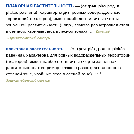
ПЛАКОРНАЯ РАСТИТЕЛЬНОСТЬ
— (от греч. plax род. п.
plakos равнина), характерна для ровных водораздельных
территорий (плакоров); имеет наиболее типичные черты
зональной растительности (напр., злаково разнотравная степь
в степной, хвойные леса в лесной зонах) …
Большой
Энциклопедический словарь
плакорная растительность
— (от греч. pláx, род. п. plakós
равнина), характерна для ровных водораздельных территорий
(плакоров); имеет наиболее типичные черты зональной
растительности (например, злаково разнотравная степь в
степной зоне, хвойные леса в лесной зоне). * * *… …
Энциклопедический словарь